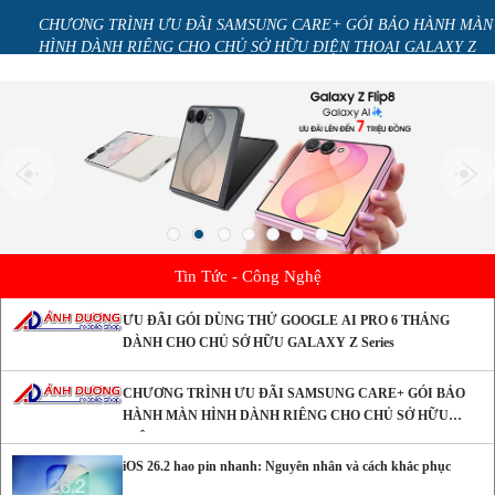
CHO
CHƯƠNG TRÌNH ƯU ĐÃI SAMSUNG CARE+ GÓI BẢO HÀNH MÀN
HÌNH DÀNH RIÊNG CHO CHỦ SỞ HỮU ĐIỆN THOẠI GALAXY Z
series
Tin Tức - Công Nghệ
ƯU ĐÃI GÓI DÙNG THỬ GOOGLE AI PRO 6 THÁNG
DÀNH CHO CHỦ SỞ HỮU GALAXY Z Series
CHƯƠNG TRÌNH ƯU ĐÃI SAMSUNG CARE+ GÓI BẢO
HÀNH MÀN HÌNH DÀNH RIÊNG CHO CHỦ SỞ HỮU
ĐIỆN THOẠI GALAXY Z series
iOS 26.2 hao pin nhanh: Nguyên nhân và cách khắc phục