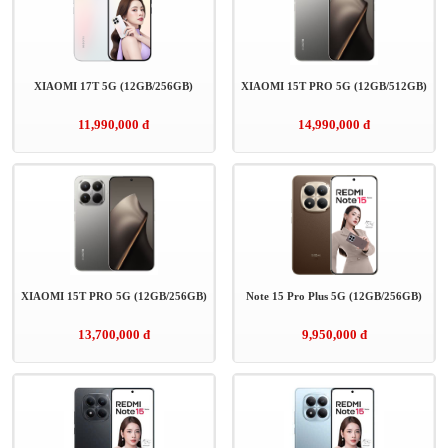
Messenger gặp lỗi gửi ảnh
XIAOMI 17T 5G (12GB/256GB)
XIAOMI 15T PRO 5G (12GB/512GB)
Mở thẻ VPBank nhận ưu đãi tới 700.00 đồng tại Ánh Dương
11,990,000 đ
14,990,000 đ
Mobile
Màn hình điện thoại bị chảy mực có sao không và cách khắc
phục
iPhone bị vô nước: Những sai lầm khi
XIAOMI 15T PRO 5G (12GB/256GB)
Note 15 Pro Plus 5G (12GB/256GB)
13,700,000 đ
9,950,000 đ
iPhone vô nước xảy ra như thế nào?