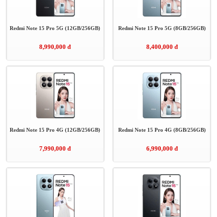
Miếng dán làm hỏng camera iPhone 14
Redmi Note 15 Pro 5G (12GB/256GB)
Redmi Note 15 Pro 5G (8GB/256GB)
8,990,000 đ
8,400,000 đ
GÓI ƯU ĐÃI DÀNH CHO KHÁCH HÀNG MUA SAMSUNG
GALAXY Z FLIP MỚI & GALAXY Z FOLD MỚI
GÓI BẢO HÀNH SAMSUNG CARE +
CHÍNH SÁCH BẢO HÀNH
Redmi Note 15 Pro 4G (12GB/256GB)
Redmi Note 15 Pro 4G (8GB/256GB)
7,990,000 đ
6,990,000 đ
QUY ĐỊNH BẢO HÀNH