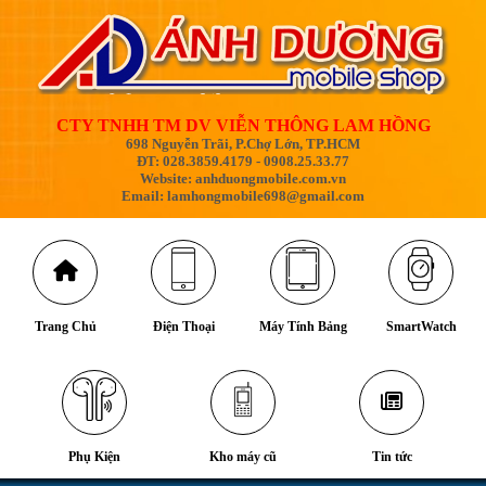
CTY TNHH TM DV VIỄN THÔNG LAM HỒNG
698 Nguyễn Trãi, P.Chợ Lớn, TP.HCM
ĐT: 028.3859.4179 - 0908.25.33.77
Website: anhduongmobile.com.vn
Email: lamhongmobile698@gmail.com
Trang Chủ
Điện Thoại
Máy Tính Bảng
SmartWatch
Phụ Kiện
Kho máy cũ
Tin tức