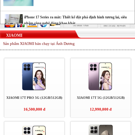
iPhone 17 Series ra mắt: Thiết kế đột phá định hình tương lai, siêu
phẩm công nghệ đáng khao khát
XIAOMI
Sản phẩm XIAOMI bán chạy tại Ánh Dương
Cảnh báo nguy cơ bị khóa tài khoản iCloud khi nâng cấp
Locket Gold
Những cách tiết kiệm pin iPhone 16 đơn giản
Tia laser có thể khiến camera trên điện thoại của bạn bị hỏng
XIAOMI 17T PRO 5G (12GB/512GB)
XIAOMI 17T 5G (12GB/512GB)
16,500,000 đ
12,990,000 đ
Những lỗi thường gặp trên phiên bản iOS 18 và cách khắc
phục