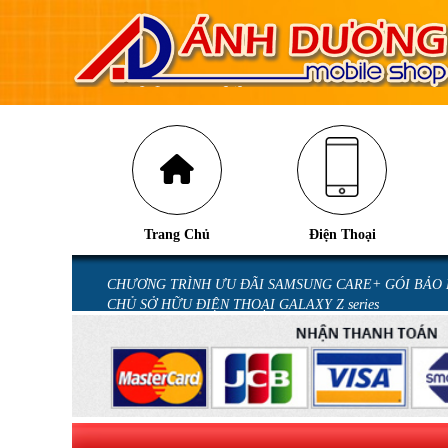
Trang Chủ
Điện Thoại
U GALAXY Z
CHƯƠNG TRÌNH ƯU ĐÃI SAMSUNG CARE+ GÓI BẢO
CHỦ SỞ HỮU ĐIỆN THOẠI GALAXY Z series