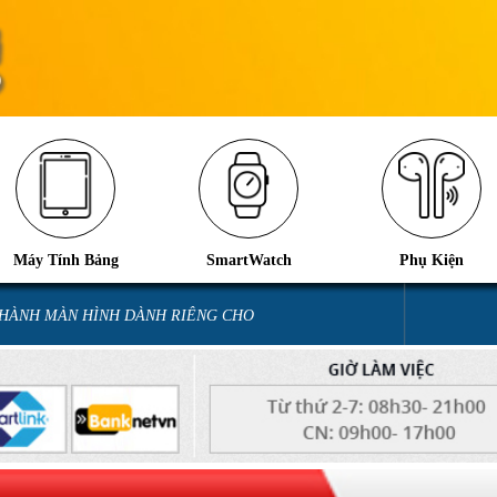
Máy Tính Bảng
SmartWatch
Phụ Kiện
 HÀNH MÀN HÌNH DÀNH RIÊNG CHO
iOS 26.2 hao pin nhanh: Nguyên 