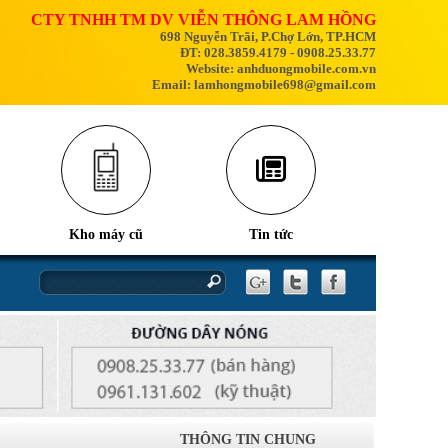
CTY TNHH TM DV VIỄN THÔNG LAM HỒNG
698 Nguyễn Trãi, P.Chợ Lớn, TP.HCM
ĐT: 028.3859.4179 - 0908.25.33.77
Website: anhduongmobile.com.vn
Email: lamhongmobile698@gmail.com
Kho máy cũ
Tin tức
nhân và cách khắc phục
iPhone 17
THÔNG TIN CHUNG