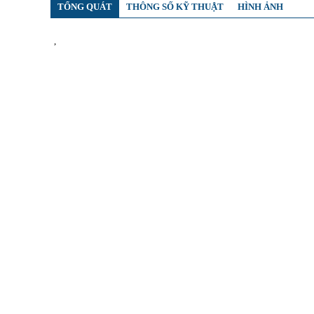
TỔNG QUÁT
THÔNG SỐ KỸ THUẬT
HÌNH ẢNH
,