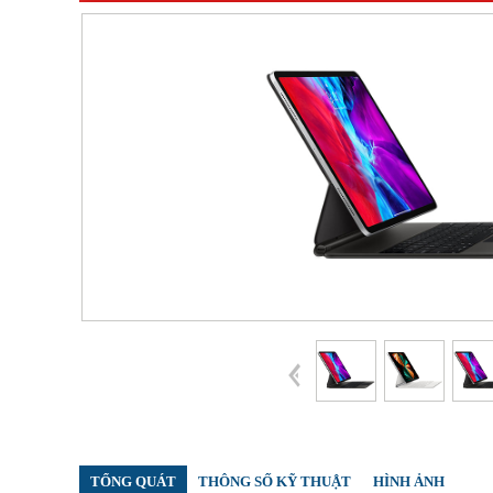
TỔNG QUÁT
THÔNG SỐ KỸ THUẬT
HÌNH ẢNH