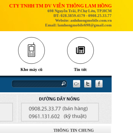
CTY TNHH TM DV VIỄN THÔNG LAM HỒNG
698 Nguyễn Trãi, P.Chợ Lớn, TP.HCM
ĐT: 028.3859.4179 - 0908.25.33.77
Website: anhduongmobile.com.vn
Email: lamhongmobile698@gmail.com
Kho máy cũ
Tin tức
nhân và cách khắc phục
iPhone 17
THÔNG TIN CHUNG