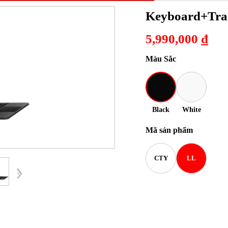
Keyboard+Trac
5,990,000
đ
Màu Sắc
Black
White
Mã sản phẩm
CTY
LL