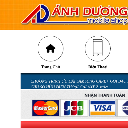
Trang Chủ
Điện Thoại
U GALAXY Z
CHƯƠNG TRÌNH ƯU ĐÃI SAMSUNG CARE+ GÓI BẢO
CHỦ SỞ HỮU ĐIỆN THOẠI GALAXY Z series