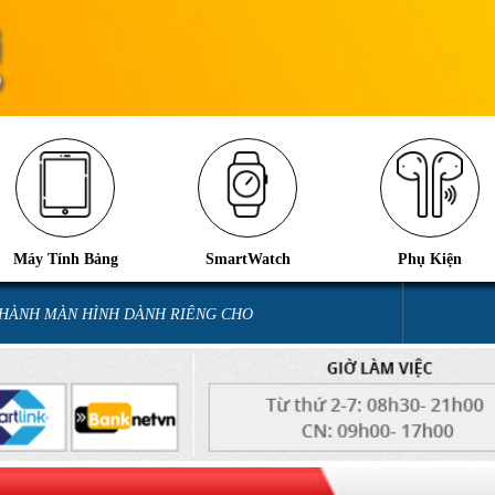
Máy Tính Bảng
SmartWatch
Phụ Kiện
 HÀNH MÀN HÌNH DÀNH RIÊNG CHO
iOS 26.2 hao pin nhanh: Nguyên 