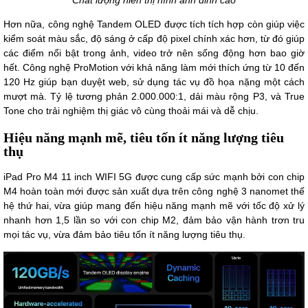
Chất lượng hiển thị hình ảnh đỉnh cao
Hơn nữa, công nghệ Tandem OLED được tích tích hợp còn giúp việc
kiểm soát màu sắc, độ sáng ở cấp độ pixel chính xác hơn, từ đó giúp
các điểm nổi bật trong ảnh, video trở nên sống động hơn bao giờ
hết. Công nghệ ProMotion với khả năng làm mới thích ứng từ 10 đến
120 Hz giúp bạn duyệt web, sử dụng tác vụ đồ họa nặng một cách
mượt mà. Tỷ lệ tương phản 2.000.000:1, dải màu rộng P3, và True
Tone cho trải nghiệm thị giác vô cùng thoải mái và dễ chịu.
Hiệu năng mạnh mẽ, tiêu tốn ít năng lượng tiêu
thụ
iPad Pro M4 11 inch WIFI 5G được cung cấp sức mạnh bởi con chip
M4 hoàn toàn mới được sản xuất dựa trên công nghệ 3 nanomet thế
hệ thứ hai, vừa giúp mang đến hiệu năng mạnh mẽ với tốc độ xử lý
nhanh hơn 1,5 lần so với con chip M2, đảm bảo vận hành trơn tru
mọi tác vụ, vừa đảm bảo tiêu tốn ít năng lượng tiêu thụ.