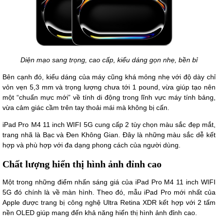
Diện mạo sang trọng, cao cấp, kiểu dáng gọn nhẹ, bền bỉ
Bên cạnh đó, kiểu dáng của máy cũng khá mỏng nhẹ với độ dày chỉ
vỏn vẹn 5,3 mm và trọng lượng chưa tới 1 pound, vừa giúp tạo nên
một “chuẩn mực mới” về tính di động trong lĩnh vực máy tính bảng,
vừa cảm giác cầm trên tay thoải mái mà không bị cấn.
iPad Pro M4 11 inch WIFI 5G cung cấp 2 tùy chọn màu sắc đẹp mắt,
trang nhã là Bạc và Đen Không Gian. Đây là những màu sắc dễ kết
hợp và phù hợp với đa dạng phong cách của người dùng.
Chất lượng hiển thị hình ảnh đỉnh cao
Một trong những điểm nhấn sáng giá của iPad Pro M4 11 inch WIFI
5G đó chính là về màn hình. Theo đó, mẫu iPad Pro mới nhất của
Apple được trang bị công nghệ Ultra Retina XDR kết hợp với 2 tấm
nền OLED giúp mang đến khả năng hiển thị hình ảnh đỉnh cao.