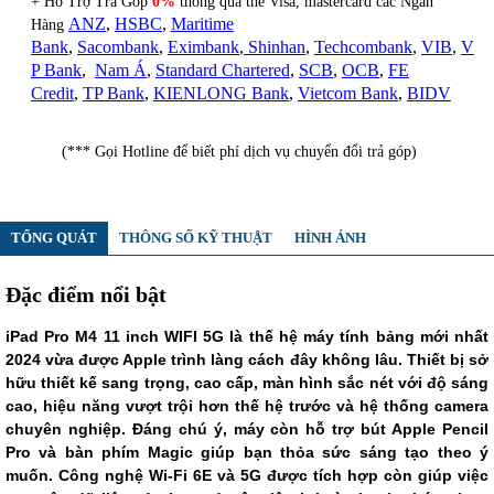
+ Hỗ Trợ Trả Góp
0%
thông qua thẻ Visa, mastercard các Ngân
ANZ
,
HSBC
,
Maritime
Hàng
Bank
,
Sacombank
,
Eximbank
,
Shinhan
,
Techcombank
,
VIB
,
V
P Bank
,
Nam Á
,
Standard Chartered
,
SCB
,
OCB
,
FE
Credit
,
TP Bank
,
KIENLONG Bank
,
Vietcom Bank
,
BIDV
(*** Gọi Hotline để biết phí dịch vụ chuyển đổi trả góp)
TỔNG QUÁT
THÔNG SỐ KỸ THUẬT
HÌNH ẢNH
Đặc điểm nổi bật
iPad Pro M4 11 inch WIFI 5G là thế hệ máy tính bảng mới nhất
2024 vừa được Apple trình làng cách đây không lâu. Thiết bị sở
hữu thiết kế sang trọng, cao cấp, màn hình sắc nét với độ sáng
cao, hiệu năng vượt trội hơn thế hệ trước và hệ thống camera
chuyên nghiệp. Đáng chú ý, máy còn hỗ trợ bút Apple Pencil
Pro và bàn phím Magic giúp bạn thỏa sức sáng tạo theo ý
muốn. Công nghệ Wi-Fi 6E và 5G được tích hợp còn giúp việc