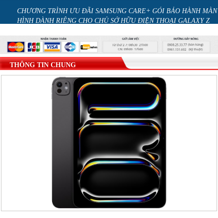
O HÀNH MÀN
iOS 26.2 hao pin nhanh: Nguyên nhân và cách khắc phục
 GALAXY Z
THÔNG TIN CHUNG