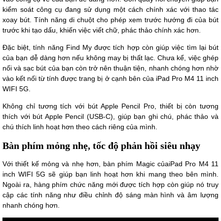
kiểm soát công cụ đang sử dụng một cách chính xác với thao tác
xoay bút. Tính năng di chuột cho phép xem trước hướng đi của bút
trước khi tạo dấu, khiến việc viết chữ, phác thảo chính xác hơn.
Đặc biệt, tính năng Find My được tích hợp còn giúp việc tìm lại bút
của bạn dễ dàng hơn nếu không may bị thất lạc. Chưa kể, việc ghép
nối và sạc bút của bạn còn trở nên thuận tiện, nhanh chóng hơn nhờ
vào kết nối từ tính được trang bị ở cạnh bên của iPad Pro M4 11 inch
WIFI 5G.
Không chỉ tương tích với bút Apple Pencil Pro, thiết bị còn tương
thích với bút Apple Pencil (USB-C), giúp bạn ghi chú, phác thảo và
chú thích linh hoạt hơn theo cách riêng của mình.
Bàn phím mỏng nhẹ, tốc độ phản hồi siêu nhạy
Với thiết kế mỏng và nhẹ hơn, bàn phím Magic củaiPad Pro M4 11
inch WIFI 5G sẽ giúp bạn linh hoạt hơn khi mang theo bên mình.
Ngoài ra, hàng phím chức năng mới được tích hợp còn giúp nó truy
cập các tính năng như điều chỉnh độ sáng màn hình và âm lượng
nhanh chóng hơn.