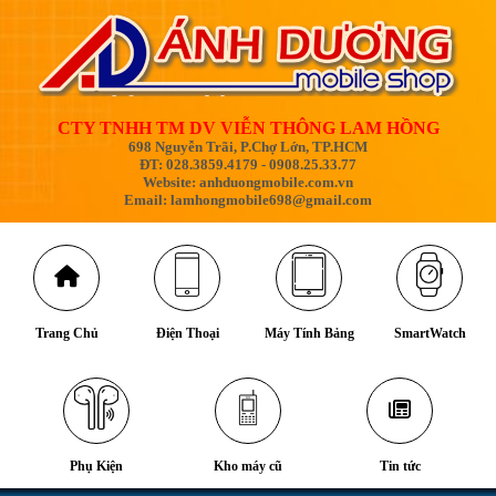
CTY TNHH TM DV VIỄN THÔNG LAM HỒNG
698 Nguyễn Trãi, P.Chợ Lớn, TP.HCM
ĐT: 028.3859.4179 - 0908.25.33.77
Website: anhduongmobile.com.vn
Email: lamhongmobile698@gmail.com
Trang Chủ
Điện Thoại
Máy Tính Bảng
SmartWatch
Phụ Kiện
Kho máy cũ
Tin tức