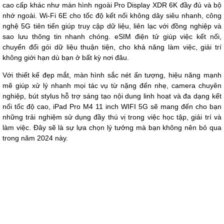
cao cấp khác như màn hình ngoài Pro Display XDR 6K đầy đủ và bộ
nhớ ngoài. Wi-Fi 6E cho tốc độ kết nối không dây siêu nhanh, công
nghệ 5G tiên tiến giúp truy cập dữ liệu, liên lạc với đồng nghiệp và
sao lưu thông tin nhanh chóng. eSIM điện tử giúp việc kết nối,
chuyển đổi gói dữ liệu thuận tiện, cho khả năng làm việc, giải trí
không giới hạn dù bạn ở bất kỳ nơi đâu.
Với thiết kế đẹp mắt, màn hình sắc nét ấn tượng, hiệu năng mạnh
mẽ giúp xử lý nhanh mọi tác vụ từ nặng đến nhẹ, camera chuyên
nghiệp, bút stylus hỗ trợ sáng tạo nội dung linh hoạt và đa dạng kết
nối tốc độ cao, iPad Pro M4 11 inch WIFI 5G sẽ mang đến cho bạn
những trải nghiệm sử dụng đầy thú vị trong việc học tập, giải trí và
làm việc. Đây sẽ là sự lựa chọn lý tưởng mà bạn không nên bỏ qua
trong năm 2024 này.