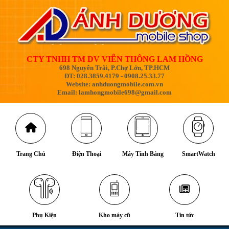
CTY TNHH TM DV VIỄN THÔNG LAM HỒNG
698 Nguyễn Trãi, P.Chợ Lớn, TP.HCM
ĐT: 028.3859.4179 - 0908.25.33.77
Website: anhduongmobile.com.vn
Email: lamhongmobile698@gmail.com
Trang Chủ
Điện Thoại
Máy Tính Bảng
SmartWatch
Phụ Kiện
Kho máy cũ
Tin tức