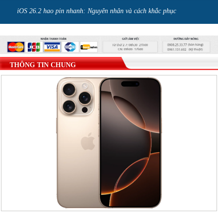
H MÀN
iOS 26.2 hao pin nhanh: Nguyên nhân và cách khắc phục
Y Z
THÔNG TIN CHUNG