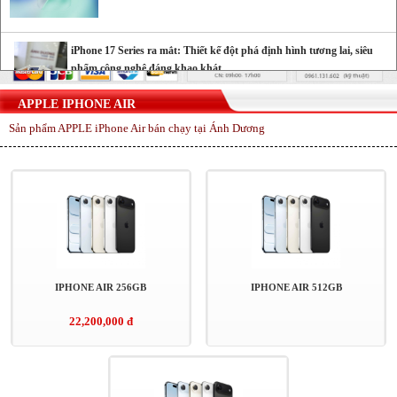
iPhone 17 Series ra mắt: Thiết kế đột phá định hình tương lai, siêu
phẩm công nghệ đáng khao khát
APPLE IPHONE AIR
Sản phẩm APPLE iPhone Air bán chạy tại Ánh Dương
Cảnh báo nguy cơ bị khóa tài khoản iCloud khi nâng cấp
Locket Gold
Những cách tiết kiệm pin iPhone 16 đơn giản
Tia laser có thể khiến camera trên điện thoại của bạn bị hỏng
IPHONE AIR 256GB
IPHONE AIR 512GB
22,200,000 đ
Những lỗi thường gặp trên phiên bản iOS 18 và cách khắc
phục