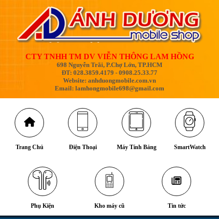
CTY TNHH TM DV VIỄN THÔNG LAM HỒNG
698 Nguyễn Trãi, P.Chợ Lớn, TP.HCM
ĐT: 028.3859.4179 - 0908.25.33.77
Website: anhduongmobile.com.vn
Email: lamhongmobile698@gmail.com
Trang Chủ
Điện Thoại
Máy Tính Bảng
SmartWatch
Phụ Kiện
Kho máy cũ
Tin tức