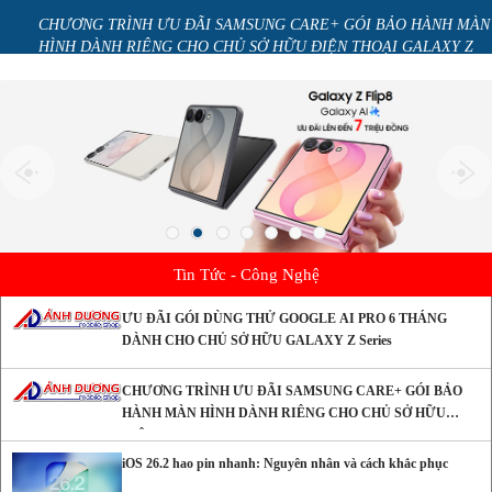
CHO
CHƯƠNG TRÌNH ƯU ĐÃI SAMSUNG CARE+ GÓI BẢO HÀNH MÀN
HÌNH DÀNH RIÊNG CHO CHỦ SỞ HỮU ĐIỆN THOẠI GALAXY Z
series
Tin Tức - Công Nghệ
ƯU ĐÃI GÓI DÙNG THỬ GOOGLE AI PRO 6 THÁNG
DÀNH CHO CHỦ SỞ HỮU GALAXY Z Series
CHƯƠNG TRÌNH ƯU ĐÃI SAMSUNG CARE+ GÓI BẢO
HÀNH MÀN HÌNH DÀNH RIÊNG CHO CHỦ SỞ HỮU
ĐIỆN THOẠI GALAXY Z series
iOS 26.2 hao pin nhanh: Nguyên nhân và cách khắc phục