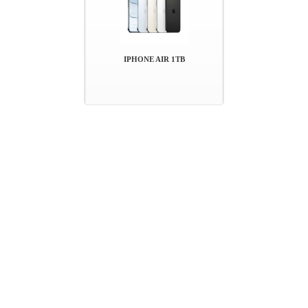
Messenger gặp lỗi gửi ảnh
IPHONE AIR 1TB
Mở thẻ VPBank nhận ưu đãi tới 700.00 đồng tại Ánh Dương
Mobile
Màn hình điện thoại bị chảy mực có sao không và cách khắc
phục
iPhone bị vô nước: Những sai lầm khi
iPhone vô nước xảy ra như thế nào?